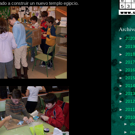
do a construir un nuevo templo egipcio.
Archivo
►
202
►
201
►
201
►
201
►
201
►
201
►
201
►
201
►
201
►
201
▼
201
►
di
►
no