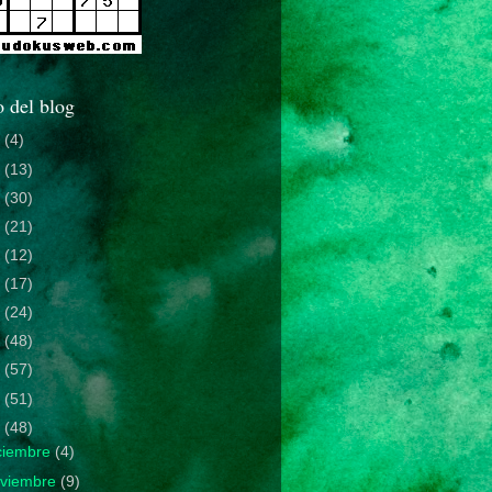
 del blog
0
(4)
9
(13)
8
(30)
7
(21)
6
(12)
5
(17)
4
(24)
3
(48)
2
(57)
1
(51)
0
(48)
ciembre
(4)
viembre
(9)