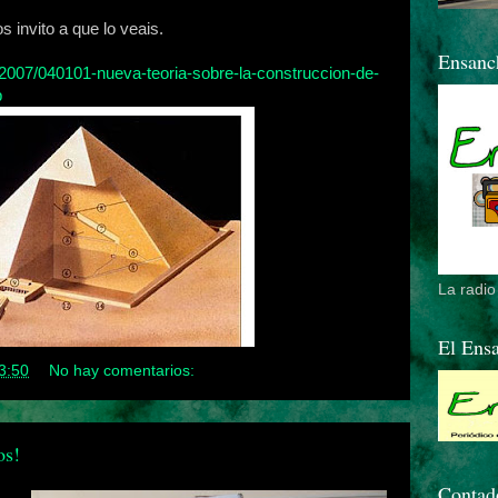
 invito a que lo veais.
Ensan
m/2007/040101-nueva-teoria-sobre-la-construccion-de-
p
La radi
El Ens
3:50
No hay comentarios:
os!
Contado