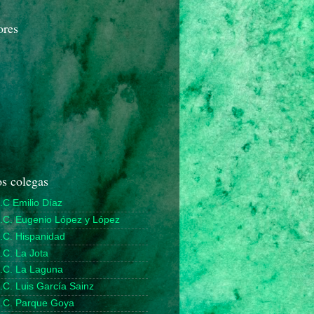
ores
s colegas
.C Emilio Díaz
D.C. Eugenio López y López
.C. Hispanidad
.C. La Jota
D.C. La Laguna
.C. Luis García Sainz
D.C. Parque Goya