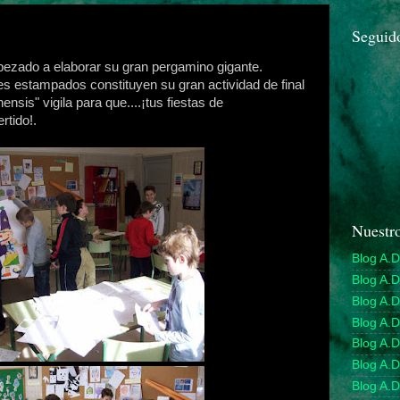
Seguid
empezado a elaborar su gran pergamino gigante.
es estampados constituyen su gran actividad de final
nsis" vigila para que....¡tus fiestas de
rtido!.
Nuestro
Blog A.D
Blog A.
Blog A.D
Blog A.D
Blog A.
Blog A.D
Blog A.