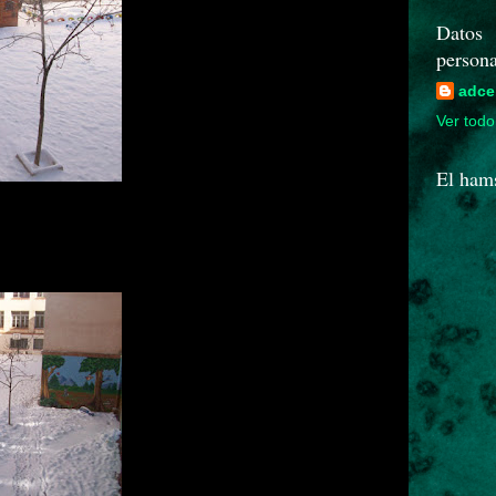
Datos
persona
adce
Ver todo 
El ham