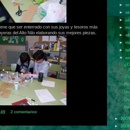
►
oc
►
se
►
ju
tiene que ser enterrado con sus joyas y tesoros más
►
m
joyeras del Alto Nilo elaborando sus mejores piezas.
►
ab
►
m
►
fe
▼
e
¿C
¡C
Pir
Un
Qui
Bie
:49
2 comentarios:
►
200
►
200