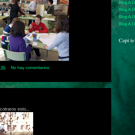
Blog A.D
Blog A.
Blog A.D
Blog A.D
Capi te
:35
No hay comentarios:
cotraros esto...