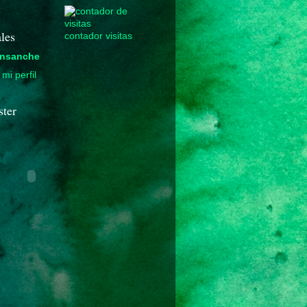
les
contador visitas
nsanche
mi perfil
ster