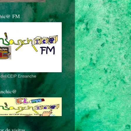
chic@ FM
o del CEIP Ensanche
anchic@
r de visitas