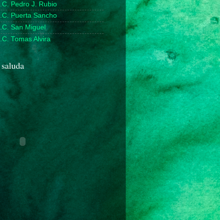
.C. Pedro J. Rubio
D.C. Puerta Sancho
.C. San Miguel
.C. Tomas Alvira
 saluda