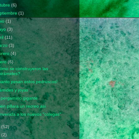
tubre
(6)
ptiembre
(1)
nio
(1)
ayo
(3)
ril
(11)
arzo
(3)
brero
(4)
nero
(6)
ómo se construyeron las
pirámides?
uanto pesan estos pedruscos!
ámides y joyas
 pergamino gigante
én pillara un recreo así
nvenida a los nuevos "colegas"
9
(52)
8
(2)