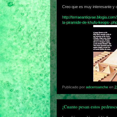
Creo que es muy interesante y os
http://terraeantiqvae.blogia.co
la-piramide-de-khufu-keops-.ph
Publicado por
adcensanche
en
2
¡Cuanto pesan estos pedrusc