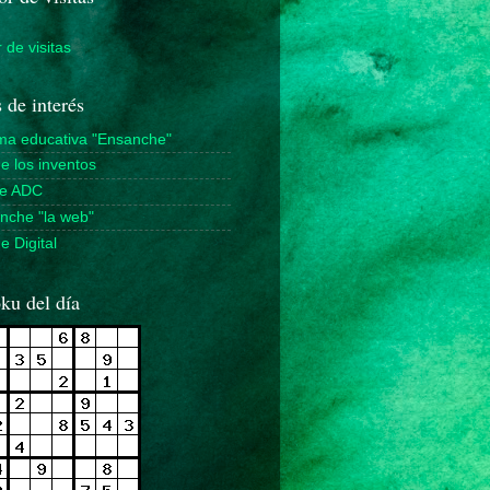
 de visitas
 de interés
rma educativa "Ensanche"
de los inventos
de ADC
nche "la web"
 Digital
ku del día