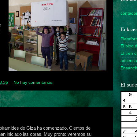
contador
n
Enlaces
í
Platafo
El blog 
El tren 
adcensa
Ensanche
3:36
No hay comentarios:
El sudo
 piramides de Giza ha comenzado. Cientos de
an iniciado las obras. Muy pronto veremos su