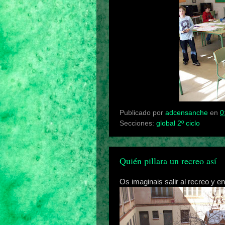
Publicado por
adcensanche
en
0
Secciones:
global 2º ciclo
Quién pillara un recreo así
Os imaginais salir al recreo y en