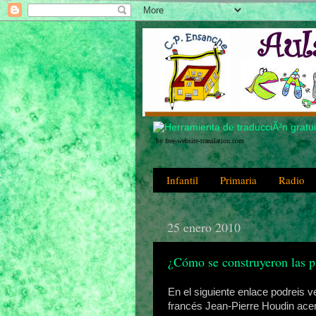
by free-website-translation.com
Infantil
Primaria
Radio
25 enero 2010
¿Cómo se construyeron las p
En el siguiente enlace podreis v
francés Jean-Pierre Houdin ace