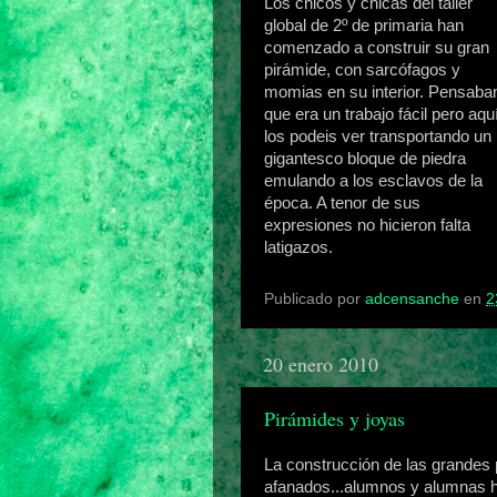
Los chicos y chicas del taller
global de 2º de primaria han
comenzado a construir su gran
pirámide, con sarcófagos y
momias en su interior. Pensaba
que era un trabajo fácil pero aqu
los podeis ver transportando un
gigantesco bloque de piedra
emulando a los esclavos de la
época. A tenor de sus
expresiones no hicieron falta
latigazos.
Publicado por
adcensanche
en
2
20 enero 2010
Pirámides y joyas
La construcción de las grandes
afanados...alumnos y alumnas h