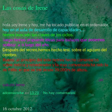
Las cosas de Irene
hola soy Irene y hoy, me ha tocado publicar en el ordenador.
hoy en el aula de desarrollo de capacidades...
hemos buscado las claves de los ciclos.
luego hemos propuesto ideas para trabajos que podemos
realizar a lo largo del año.
Después de
l recreo,hemos hecho test. sobre el agujero del
cerebro.
Bueno, al principio del todo hemos hecho comentarios
sobre noticia y novedeades y la mas comversada ha sido la
de Félix; el que se tiró desde 39.000m de altura.
un
saludo Irene
adcensanche
en
13:23
No hay comentarios:
16 octubre 2012