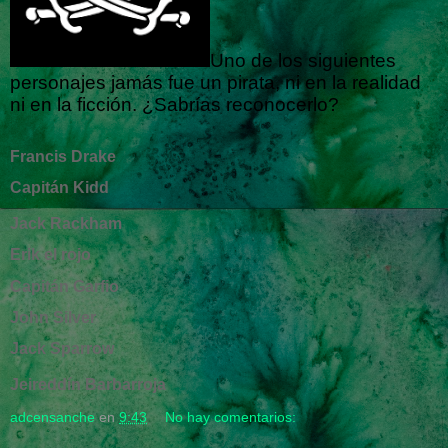
Uno de los siguientes
personajes jamás fue un pirata, ni en la realidad
ni en la ficción. ¿Sabrías reconocerlo?
Francis Drake
Capitán Kidd
Jack Rackham
Erik el rojo
Capitán Garfio
John Silver
Jack Sparrow
Jeireddín Barbarroja
adcensanche
en
9:43
No hay comentarios: