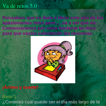
Va de retos 5.0
Pensabais que os ibais a librar este año de los
apasionantes retos pero…, va a ser que no.
Comenzaremos por unos bastante facilitos
para que vayáis calentando las neuronas.
¡Ánimo y suerte!
Reto 1
¿Conoces cuál puede ser el día más largo de la