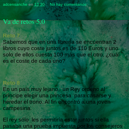
adcensanche
en
13:30
No hay comentarios:
Va de retos 5.0
Reto 7
Sabemos que en una librería se encuentran 2
libros cuyo coste juntos es de 110 Euros y uno
solo de ellos cuesta 100 más que el otro, ¿cuál
es el coste de cada uno?
Reto 8
En un país muy lejano,
un Rey ordeno al
príncipe elegir una princesa
para casarse y
heredar el trono. Al fin encontró a una joven
campesina.
El rey sólo
les permitiría estar juntos si ella
pasaba una prueba impuesta por los consejeros