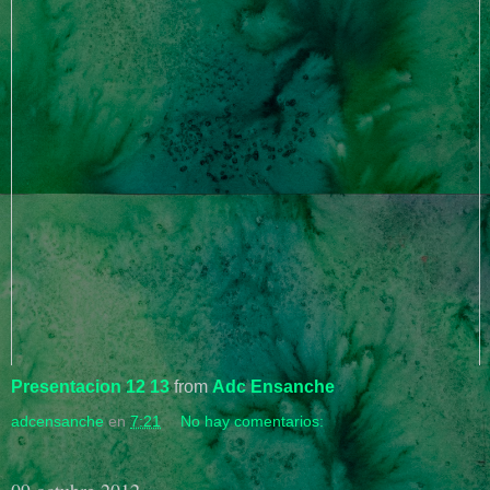
Presentacion 12 13
from
Adc Ensanche
adcensanche
en
7:21
No hay comentarios:
09 octubre 2012