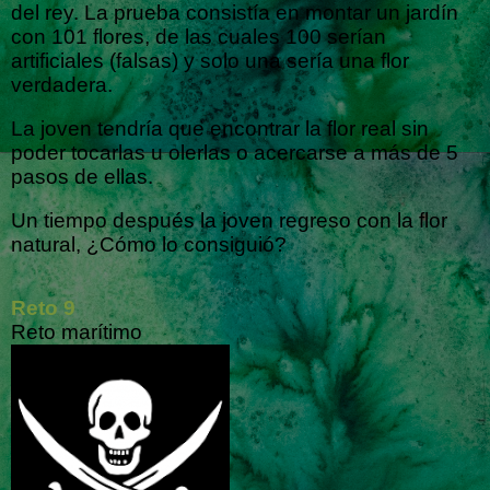
del rey. La prueba consistía en montar un jardín
con 101 flores, de las cuales 100 serían
artificiales (falsas) y solo una sería una flor
verdadera.
La joven tendría que encontrar la flor real sin
poder tocarlas u olerlas o acercarse a más de 5
pasos de ellas.
Un tiempo después la joven regreso con la flor
natural, ¿Cómo lo consiguió?
Reto 9
Reto marítimo