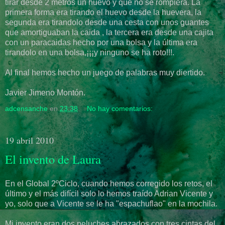
tirar desde 2 metros un huevo y que no se rompiera. La
primera forma era tirando el huevo desde la huevera, la
segunda era tirandolo desde una cesta con unos guantes
que amortiguaban la caida , la tercera era desde una cajita
con un paracaidas hecho por una bolsa y la última era
tirandolo en una bolsa,¡¡¡y ninguno se ha roto!!!.
Al final hemos hecho un juego de palabras muy diertido.
Javier Jimeno Montón.
adcensanche
en
23:38
No hay comentarios:
19 abril 2010
El invento de Laura
En el Global 2ºCiclo, cuando hemos corregido los retos, el
último y el más difícil solo lo hemos traído Adrian Vicente y
yo, solo que a Vicente se le ha "espachuflao" en la mochila.
Mi invento eran dos peluches abrazados con tres cintas del