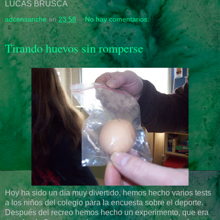
LUCAS BRUSCA
adcensanche
en
23:58
No hay comentarios:
Tirando huevos sin romperse
Hoy ha sido un día muy divertido, hemos hecho varios tests
a los niños del colegio para la encuesta sobre el deporte.
Después del recreo hemos hecho un experimento, que era