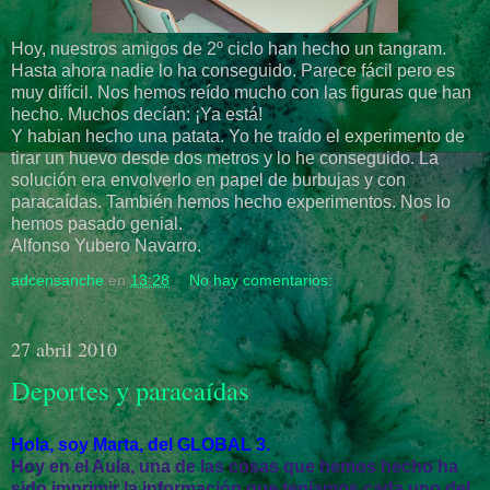
Hoy, nuestros amigos de 2º ciclo han hecho un tangram.
Hasta ahora nadie lo ha conseguido. Parece fácil pero es
muy difícil. Nos hemos reído mucho con las figuras que han
hecho. Muchos decían: ¡Ya está!
Y habian hecho una patata. Yo he traído el experimento de
tirar un huevo desde dos metros y lo he conseguido. La
solución era envolverlo en papel de burbujas y con
paracaídas. También hemos hecho experimentos. Nos lo
hemos pasado genial.
Alfonso Yubero Navarro.
adcensanche
en
13:28
No hay comentarios:
27 abril 2010
Deportes y paracaídas
Hola, soy Marta, del GLOBAL 3.
Hoy en el Aula, una de las cosas que hemos hecho ha
sido imprimir la información que teníamos cada uno del