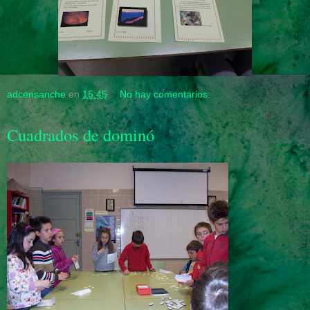
adcensanche
en
15:45
No hay comentarios:
Cuadrados de dominó