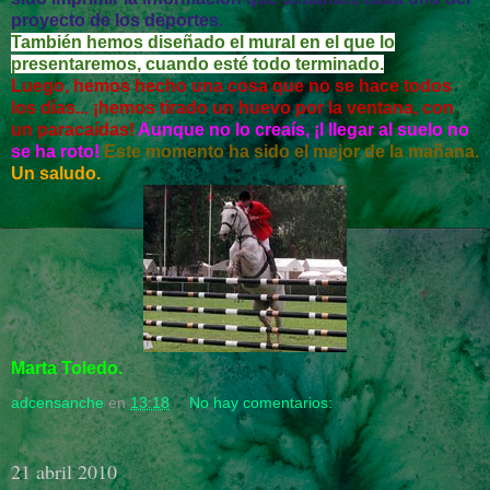
proyecto de los deportes.
También hemos diseñado el mural en el que lo
presentaremos, cuando esté todo terminado.
Luego, hemos hecho una cosa que no se hace todos
los días... ¡hemos tirado un huevo por la ventana, con
un paracaídas!
Aunque no lo creaís, ¡l llegar al suelo no
se ha roto!
Este momento ha sido el mejor de la mañana.
Un saludo.
Marta Toledo.
adcensanche
en
13:18
No hay comentarios:
21 abril 2010