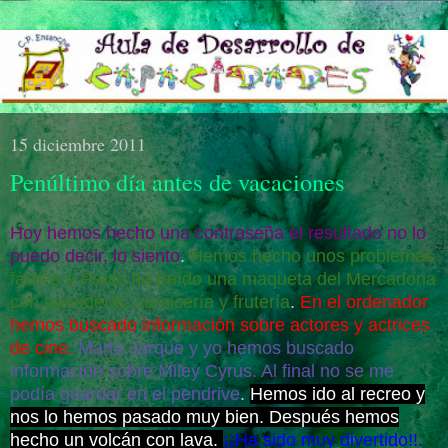
15 diciembre 2011
Penúltimo día antes de vacaciones
Hoy hemos hecho una contraseña el resultado no lo
puedo decir, lo siento
.
Hemos hecho unos problemas
fáciles y Paula ha traído una maqueta del Mercadona
con panadería, carnicería y frutería
.
En el ordenador
hemos buscado información sobre actores y actrices
de cine.
Marta Jarque y yo hemos buscado
información sobre Miley Cyrus. Al final no se me
podía guardar en el pendrive
.
Hemos ido al recreo y
nos lo hemos pasado muy bien. Después hemos
hecho un volcán con lava.
¡¡Ha sido muy divertido!!.