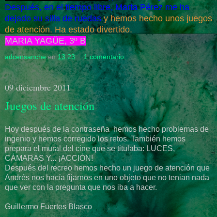
Después, en el tiempo libre, Marta Pérez me ha
dejado su silla de ruedas
y hemos hecho unos juegos
de atención. Ha estado divertido.
MARIA YAGÜE, 3º B
adcensanche
en
13:23
1 comentario:
09 diciembre 2011
Juegos de atención
Hoy después de la contraseña hemos hecho problemas de
ingenio y hemos corregido los retos. También hemos
prepara el mural del cine que se titulaba: LUCES,
CÁMARAS Y... ¡ACCIÓN!
Después del recreo hemos hecho un juego de atención que
Andrés nos hacía fijarnos en uno objeto que no tenian nada
que ver con la pregunta que nos iba a hacer.
Guillermo Fuertes Blasco