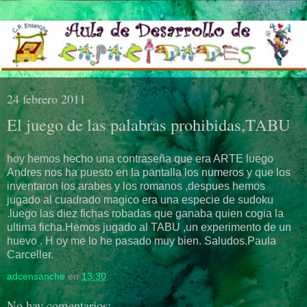
24 febrero 2011
El juego de las palabras prohibidas,TABU
hoy hemos hecho una contraseña que era ARTE luego
Andres nos ha puesto en la pantalla los numeros y que los
inventaron los arabes y los romanos ,despues hemos
jugado al cuadrado magico era una especie de sudoku
.luego las diez fichas robadas que ganaba quien cogia la
ultima ficha.Hemos jugado al TABU ,un experimento de un
huevo . H oy me lo he pasado muy bien. Saludos.Paula
Carceller.
adcensanche
en
13:30
No hay comentarios: