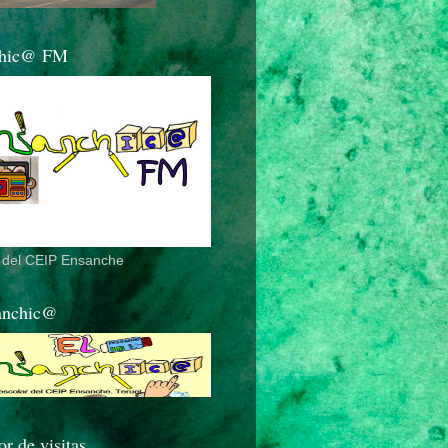
chic@ FM
o del CEIP Ensanche
anchic@
r de visitas