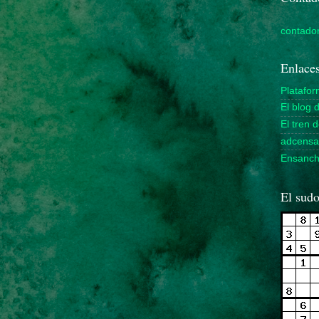
contador
Enlaces
Platafo
El blog 
El tren 
adcensa
Ensanche
El sudo