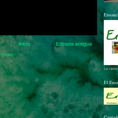
Ensan
Inicio
Entrada antigua
s (Atom)
La radi
El Ens
Contado