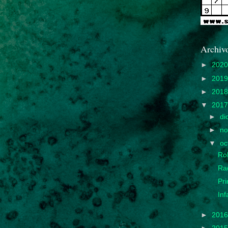
Archivo
►
202
►
201
►
201
▼
201
►
di
►
no
▼
oc
Ro
Ra
Pri
Inf
►
201