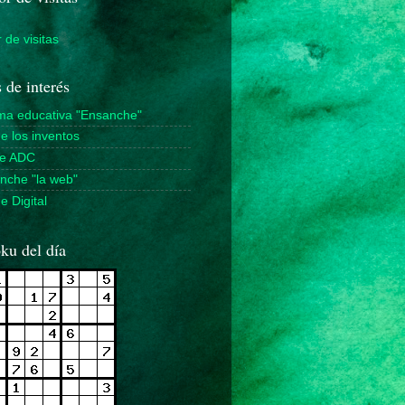
 de visitas
 de interés
rma educativa "Ensanche"
de los inventos
de ADC
nche "la web"
 Digital
ku del día