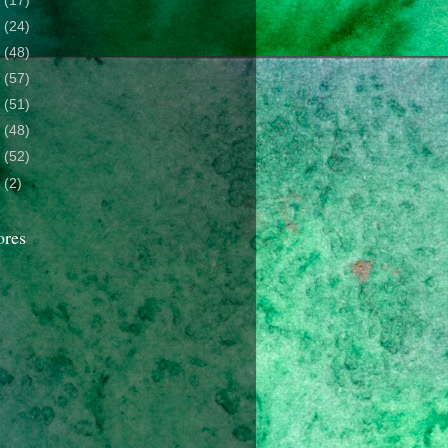
5
(17)
4
(24)
3
(48)
2
(57)
1
(51)
0
(48)
9
(52)
8
(2)
ores