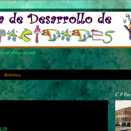
Robótica
C.P.En
1:39