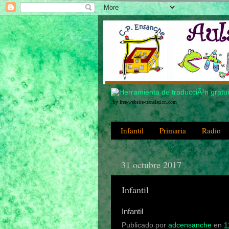
by free-website-translation.com
Infantil
Primaria
Radio
31 octubre 2017
Infantil
Infantil
Publicado por
adcensanche
en
1