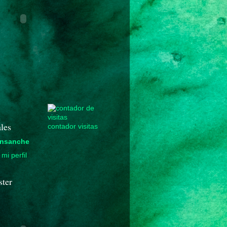
les
contador visitas
nsanche
mi perfil
ster