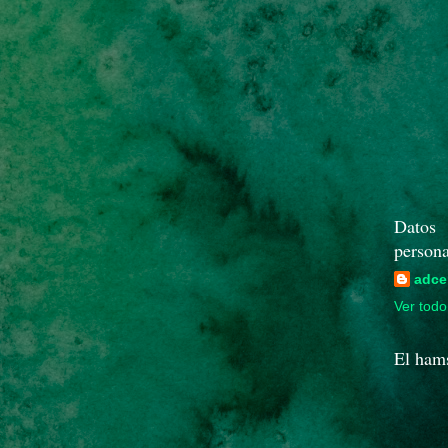
Datos
persona
adce
Ver todo 
El ham