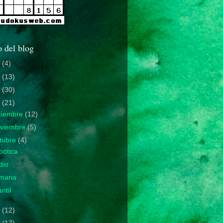
 del blog
0
(4)
9
(13)
8
(30)
7
(21)
ciembre
(12)
viembre
(5)
tubre
(4)
bótica
dio
maria
antil
6
(12)