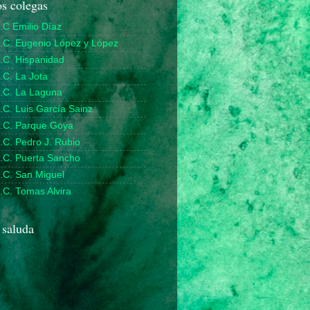
s colegas
.C Emilio Díaz
D.C. Eugenio López y López
.C. Hispanidad
.C. La Jota
D.C. La Laguna
.C. Luis García Sainz
D.C. Parque Goya
.C. Pedro J. Rubio
D.C. Puerta Sancho
.C. San Miguel
.C. Tomas Alvira
 saluda