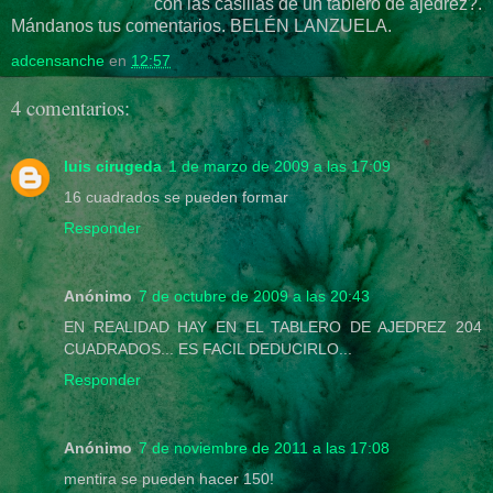
con las casillas de un tablero de ajedrez?.
Mándanos tus comentarios. BELÉN LANZUELA.
adcensanche
en
12:57
4 comentarios:
luis cirugeda
1 de marzo de 2009 a las 17:09
16 cuadrados se pueden formar
Responder
Anónimo
7 de octubre de 2009 a las 20:43
EN REALIDAD HAY EN EL TABLERO DE AJEDREZ 204
CUADRADOS... ES FACIL DEDUCIRLO...
Responder
Anónimo
7 de noviembre de 2011 a las 17:08
mentira se pueden hacer 150!